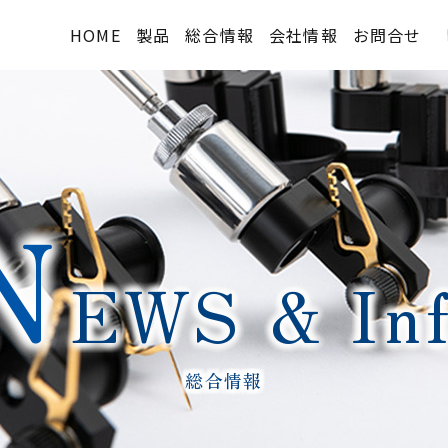
HOME
製品
総合情報
会社情報
お問合せ
2Dタイプ概要
TOPIC
会社概要
- PFシリーズ
購入方法
沿革
- PAシリーズ
デモ機貸出
納入実績
N
- PLシリーズ
技術情報等
3Dタイプ概要
メディア掲載
EWS & In
- PVシリーズ
FAQ
- PSシリーズ
オプション
総合情報
標準価格表