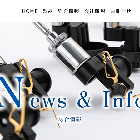
HOME
製品
総合情報
会社情報
お問合せ
2Dタイプ概要
TOPIC
会社概要
- PFシリーズ
購入方法
沿革
- PAシリーズ
デモ機貸出
納入実績
N
- PLシリーズ
技術情報等
3Dタイプ概要
メディア掲載
ews & Inf
- PVシリーズ
FAQ
- PSシリーズ
オプション
総合情報
標準価格表