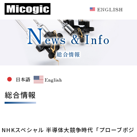
ENGLISH
N
ews & Info
総合情報
日本語
English
総合情報
NHKスペシャル 半導体大競争時代「プローブポジ