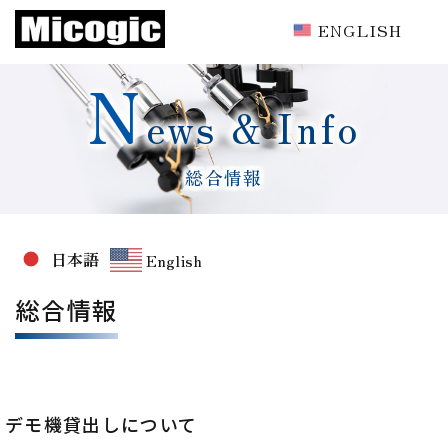
ENGLISH
N
ews & Info
総合情報
日本語
English
総合情報
デモ機貸出しについて