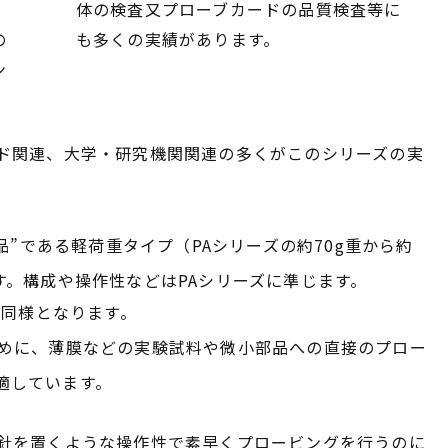
体の検査又プローブカードの品質検査等に
の
も多くの実績があります。
ン
ド関連、大学・研究機関関連の多くがこのシリーズの実
品”である軽荷重タイプ（PAシリーズの約70g重から約
す。構成や操作性などはPAシリーズに準じます。
と同様となります。
ために、薄膜などの実験試料や微小部品への直接のプロー
適しています。
針を置くような操作性で素早くプロービングを行うのに