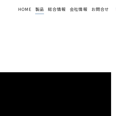
HOME
製品
総合情報
会社情報
お問合せ
2Dタイプ概要
TOPIC
会社概要
- PFシリーズ
購入方法
沿革
- PAシリーズ
デモ機貸出
納入実績
- PLシリーズ
技術情報等
3Dタイプ概要
メディア掲載
- PVシリーズ
FAQ
- PSシリーズ
オプション
標準価格表